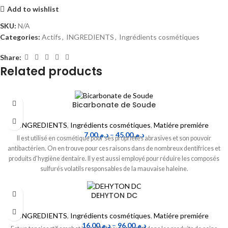
Add to wishlist
SKU:
N/A
Categories:
Actifs
,
INGREDIENTS
,
Ingrédients cosmétiques
Share:
Related products
Bicarbonate de Soude
INGREDIENTS
,
Ingrédients cosmétiques
,
Matiére premiére
7.00
د.م.
–
45.00
د.م.
Il est utilisé en cosmétique pour ses propriétés abrasives et son pouvoir
antibactérien. On en trouve pour ces raisons dans de nombreux dentifrices et
produits d'hygiène dentaire. Il y est aussi employé pour réduire les composés
sulfurés volatils responsables de la mauvaise haleine.
DEHYTON DC
INGREDIENTS
,
Ingrédients cosmétiques
,
Matiére premiére
16.00
د.م.
–
96.00
د.م.