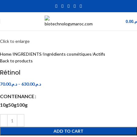
0.00
.م
Click to enlarge
Home
INGREDIENTS
Ingrédients cosmétiques
Actifs
Back to products
Rétinol
70.00
د.م.
–
630.00
د.م.
CONTENANCE
10g
50g
100g
ADD TO CART