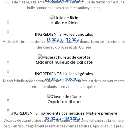
62.00
د.م.
–
344.00
د.م.
L’huile de nigelle, également connue sous le nom d’huile de cumin noir, est une
huile connue pour ses propriétés antioxydantes,
Huile de Ricin
INGREDIENTS
,
Huiles végétales
18.00
د.م.
–
72.00
د.م.
Huile de Ricin L’huile de ricin est une huile laxative douce, favorise la croissance
des cheveux, ongles et cils. Utilisée
Macérât huileux de carotte
INGREDIENTS
,
Huiles végétales
60.00
د.م.
–
306.00
د.م.
Macérât huileux de carotte Macérât huileux de carotte est riche en nutriments,
en antioxydants et en vitamines, ce qui en
Oxyde de titane
INGREDIENTS
,
Ingrédients cosmétiques
,
Matiére premiére
23.00
د.م.
–
160.00
د.م.
Dioxyde de titane dispose d'une très bonne capacité de réflexion de la lumière,
ce qui en fait un ingrédient essentiel des crèmes solaires. Appliqué sur la peau,