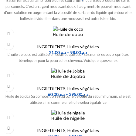
Est un tensioactif amphotère utilisé couramment dans les produits de soins
personnels. C'est un agent moussant doux. Il augmente le pouvoir moussant
d'une solution en augmentant la viscosité de surface du liquide qui entoure les
bulles individuelles dans une mousse. Il est autorisé en bio.
Huile de coco
INGREDIENTS
,
Huiles végétales
21.00
د.م.
–
98.00
د.م.
L’huile de coco est utilisée en cosmétique pour ses nombreuses propriétés
bénéfiques pour la peau et les cheveux. Voici quelques-unes
Huile de Jojoba
INGREDIENTS
,
Huiles végétales
60.00
د.م.
–
395.00
د.م.
Huile de Jojoba Sa composition est proche de celle du sébum humain. Elle est
utilisée ainsi comme une huile séborégulatrice
Huile de nigelle
INGREDIENTS
,
Huiles végétales