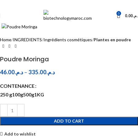
0
0.00
د.م
Click to enlarge
Home
INGREDIENTS
Ingrédients cosmétiques
Plantes en poudre
Poudre Moringa
46.00
د.م.
–
335.00
د.م.
CONTENANCE
250 g
100g
500g
1KG
ADD TO CART
Add to wishlist