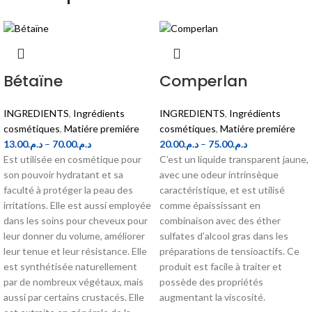
Bétaïne
Comperlan
INGREDIENTS
,
Ingrédients
INGREDIENTS
,
Ingrédients
cosmétiques
,
Matiére premiére
cosmétiques
,
Matiére premiére
13.00
د.م.
–
70.00
د.م.
20.00
د.م.
–
75.00
د.م.
Est utilisée en cosmétique pour
C’est un liquide transparent jaune,
son pouvoir hydratant et sa
avec une odeur intrinsèque
faculté à protéger la peau des
caractéristique, et est utilisé
irritations. Elle est aussi employée
comme épaississant en
dans les soins pour cheveux pour
combinaison avec des éther
leur donner du volume, améliorer
sulfates d’alcool gras dans les
leur tenue et leur résistance. Elle
préparations de tensioactifs. Ce
est synthétisée naturellement
produit est facile à traiter et
par de nombreux végétaux, mais
possède des propriétés
aussi par certains crustacés. Elle
augmentant la viscosité.