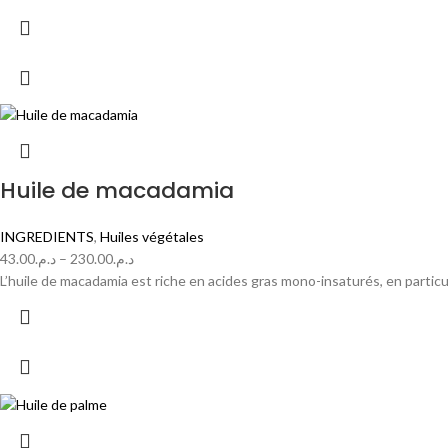
Huile de macadamia
INGREDIENTS
,
Huiles végétales
43.00
د.م.
–
230.00
د.م.
L’huile de macadamia est riche en acides gras mono-insaturés, en particu