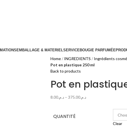
MATIONS
EMBALLAGE & MATERIEL
SERVICE
BOUGIE PARFUMÉE
PRODU
Home
INGREDIENTS
Ingrédients cosmé
Pot en plastique 250 ml
Back to products
Pot en plastiqu
8.00
د.م.
–
375.00
د.م.
QUANTITÉ
Clear