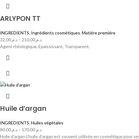
ARLYPON TT
INGREDIENTS
,
Ingrédients cosmétiques
,
Matiére premiére
32.00
د.م.
–
210.00
د.م.
Agent rhéologique, Epaississant, Transparent.
Huile d’argan
INGREDIENTS
,
Huiles végétales
80.00
د.م.
–
570.00
د.م.
Huile d’argan L’huile d’argan est souvent utilisée en cosmétique pour 