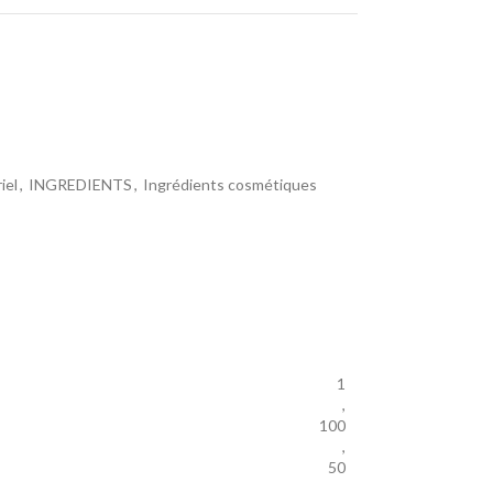
iel
,
INGREDIENTS
,
Ingrédients cosmétiques
1
,
100
,
50