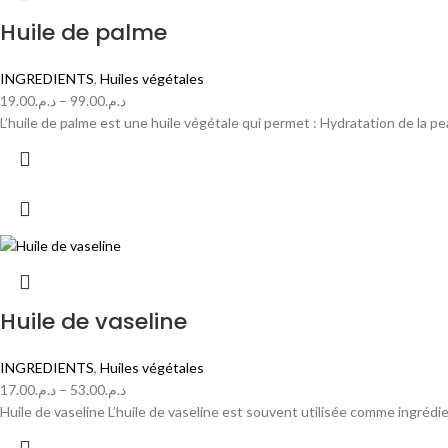
Huile de palme
INGREDIENTS
,
Huiles végétales
19.00
د.م.
–
99.00
د.م.
L’huile de palme est une huile végétale qui permet : Hydratation de la pea
Huile de vaseline
INGREDIENTS
,
Huiles végétales
17.00
د.م.
–
53.00
د.م.
Huile de vaseline L’huile de vaseline est souvent utilisée comme ingréd