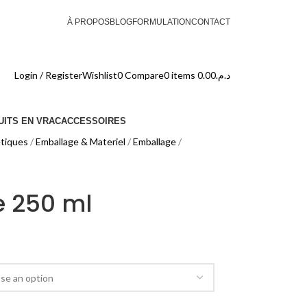
À PROPOS
BLOG
FORMULATION
CONTACT
Login / Register
Wishlist
0
Compare
0
items
0.00
د.م.
ITS EN VRAC
ACCESSOIRES
tiques
Emballage & Materiel
Emballage
e 250 ml