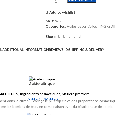
Add to wishlist
SKU:
N/A
Categories:
Huiles essentielles
,
INGREDI
Share:
ON
ADDITIONAL INFORMATION
REVIEWS (0)
SHIPPING & DELIVERY
Acide citrique
GREDIENTS
,
Ingrédients cosmétiques
,
Matiére premiére
15.00
د.م.
–
82.00
د.م.
ent dans le citron. Il corrige le pH trop élevé des préparations cosméti
mme les bombes de bain, en combinaison avec du bicarbonate de soude.