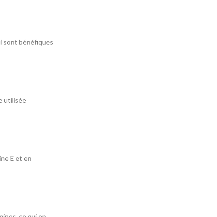
qui sont bénéfiques
 utilisée
ine E et en
mines, ce qui en