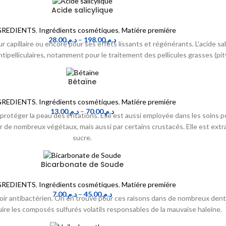
Acide salicylique
GREDIENTS
,
Ingrédients cosmétiques
,
Matiére premiére
28.00
د.م.
–
198.00
د.م.
r capillaire ou encore pour ses effets lissants et régénérants. L'acide s
ipelliculaires, notamment pour le traitement des pellicules grasses (pity
Bétaïne
GREDIENTS
,
Ingrédients cosmétiques
,
Matiére premiére
13.00
د.م.
–
70.00
د.م.
protéger la peau des irritations. Elle est aussi employée dans les soins
r de nombreux végétaux, mais aussi par certains crustacés. Elle est extr
sucre.
Bicarbonate de Soude
GREDIENTS
,
Ingrédients cosmétiques
,
Matiére premiére
7.00
د.م.
–
45.00
د.م.
oir antibactérien. On en trouve pour ces raisons dans de nombreux dentifr
re les composés sulfurés volatils responsables de la mauvaise haleine.