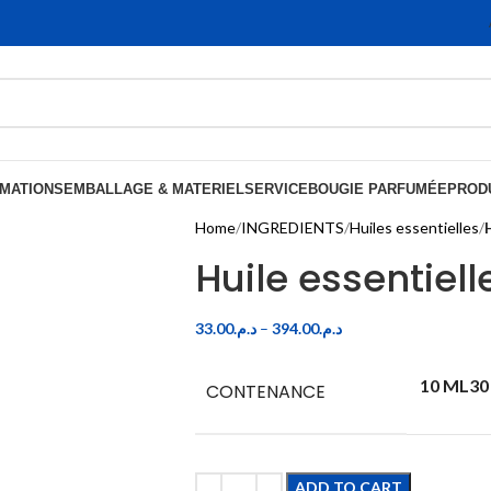
MATIONS
EMBALLAGE & MATERIEL
SERVICE
BOUGIE PARFUMÉE
PRODU
Home
INGREDIENTS
Huiles essentielles
Huile essentiell
33.00
د.م.
–
394.00
د.م.
10 ML
30
CONTENANCE
ADD TO CART