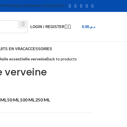
À PROPOS
BLOG
FORMULATION
CONTACT
LOGIN / REGISTER
0.00
د.م.
ITS EN VRAC
ACCESSOIRES
Huile essentielle verveine
Back to products
e verveine
 ML
50 ML
100 ML
250 ML