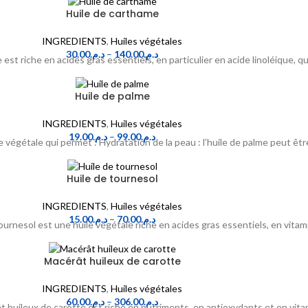
Huile de carthame
INGREDIENTS
,
Huiles végétales
30.00
د.م.
–
140.00
د.م.
est riche en acides gras essentiels, en particulier en acide linoléique, 
Huile de palme
INGREDIENTS
,
Huiles végétales
19.00
د.م.
–
99.00
د.م.
e végétale qui permet : Hydratation de la peau : l’huile de palme peut être
Huile de tournesol
INGREDIENTS
,
Huiles végétales
15.00
د.م.
–
70.00
د.م.
tournesol est une huile végétale riche en acides gras essentiels, en vitam
Macérât huileux de carotte
INGREDIENTS
,
Huiles végétales
60.00
د.م.
–
306.00
د.م.
 huileux de carotte est riche en nutriments, en antioxydants et en vita