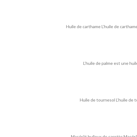
Huile de carthame L’huile de carthame 
L’huile de palme est une huil
Huile de tournesol L’huile de 
Macérât huileux de carotte Macérât