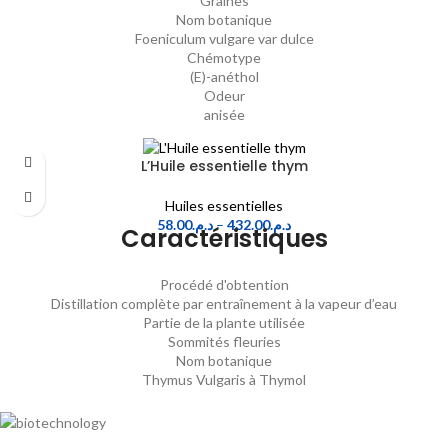
Graines
Nom botanique
Foeniculum vulgare var dulce
Chémotype
(E)-anéthol
Odeur
anisée
L’Huile essentielle thym
Huiles essentielles
58.00
د.م.
–
432.00
د.م.
Caractéristiques
Procédé d'obtention
Distillation complète par entraînement à la vapeur d’eau
Partie de la plante utilisée
Sommités fleuries
Nom botanique
Thymus Vulgaris à Thymol