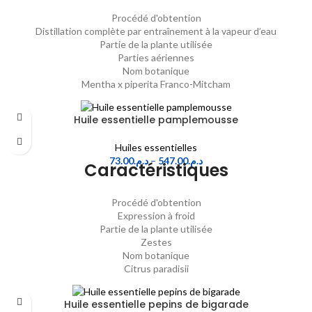
Procédé d'obtention
Distillation complète par entraînement à la vapeur d’eau
Partie de la plante utilisée
Parties aériennes
Nom botanique
Mentha x piperita Franco-Mitcham
Huile essentielle pamplemousse
Huiles essentielles
73.00
د.م.
–
547.00
د.م.
Caractéristiques
Procédé d'obtention
Expression à froid
Partie de la plante utilisée
Zestes
Nom botanique
Citrus paradisii
Huile essentielle pepins de bigarade