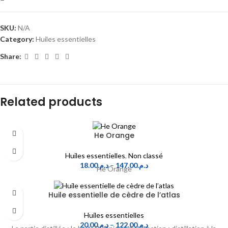
SKU:
N/A
Category:
Huiles essentielles
Share:
Related products
He Orange
Huiles essentielles
,
Non classé
18.00
د.م.
–
147.00
د.م.
He Orange
Huile essentielle de cèdre de l’atlas
Huiles essentielles
20.00
د.م.
–
122.00
د.م.