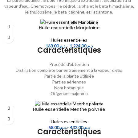
La partie distillée : le bois Technique d’extraction : distillation à la
vapeur d'eau. Chemotypes : le cédrol, l'alpha et le beta himachalène,
le thujopsène, le beta-cédrène, et l'atlantone.
Huile essentielle Marjolaine
Huiles essentielles
163.00
د.م.
–
1,224.00
د.م.
Caractéristiques
Procédé d'obtention
Distillation complète par entraînement à la vapeur d’eau
Partie de la plante utilisée
Parties aériennes
Nom botanique
Origanum majorana
Huile essentielle Menthe poivrée
Huiles essentielles
58.00
د.م.
–
432.00
د.م.
Caractéristiques