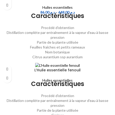
Huiles essentielles
86.00
د.م.
–
648.00
د.م.
Caractéristiques
Procédé d'obtention
Distillation complète par entraînement à la vapeur d’eau à basse
pression
Partie de la plante utilisée
Feuilles fraîches et petits rameaux
Nom botanique
Citrus aurantium ssp aurantium
L’Huile essentielle fenouil
Huiles essentielles
Caractéristiques
Procédé d'obtention
Distillation complète par entraînement à la vapeur d’eau à basse
pression
Partie de la plante utilisée