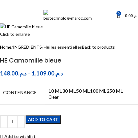
0
0.00
د.م
Click to enlarge
Home
INGREDIENTS
Huiles essentielles
Back to products
HE Camomille bleue
148.00
د.م.
–
1,109.00
د.م.
10 ML
30 ML
50 ML
100 ML
250 ML
CONTENANCE
Clear
ADD TO CART
Add to wishlist